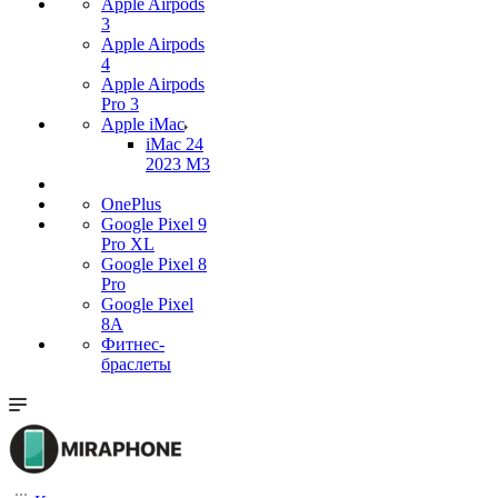
Apple Airpods
3
Apple Airpods
4
Apple Airpods
Pro 3
Apple iMac
iMac 24
2023 M3
OnePlus
Google Pixel 9
Pro XL
Google Pixel 8
Pro
Google Pixel
8A
Фитнес-
браслеты