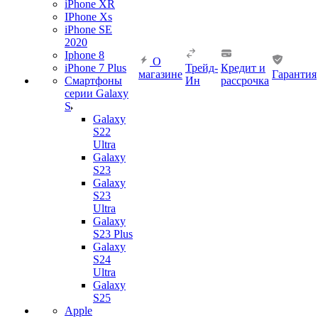
iPhone XR
IPhone Xs
iPhone SE
2020
Iphone 8
О
iPhone 7 Plus
Трейд-
Кредит и
магазине
Гарантия
Смартфоны
Ин
рассрочка
серии Galaxy
S
Galaxy
S22
Ultra
Galaxy
S23
Galaxy
S23
Ultra
Galaxy
S23 Plus
Galaxy
S24
Ultra
Galaxy
S25
Apple