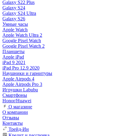
Galaxy S22 Plus
Galaxy S24
Galaxy S24 Ultra
Galaxy S26
Умные часы
Apple Watch
Apple Watch Ultra 2
Google Pixel Watch
Google Pixel Watch 2
Планшеты
Apple iPad
iPad 9 2021
iPad Pro 12.9 2020
Наушники и гарнитуры
Apple Airpods 4
Apple Airpods Pro 3
Игрушки Labubu
Смартфоны
Honor/Huawei
О магазине
О компании
Отзывы
Контакты
Трейд-Ин
Кредит и рассрочка