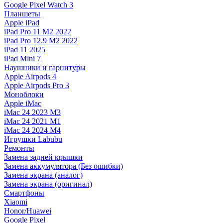
Google Pixel Watch 3
Планшеты
Apple iPad
iPad Pro 11 M2 2022
iPad Pro 12.9 M2 2022
iPad 11 2025
iPad Mini 7
Наушники и гарнитуры
Apple Airpods 4
Apple Airpods Pro 3
Моноблоки
Apple iMac
iMac 24 2023 M3
iMac 24 2021 M1
iMac 24 2024 M4
Игрушки Labubu
Ремонты
Замена задней крышки
Замена аккумулятора (Без ошибки)
Замена экрана (аналог)
Замена экрана (оригинал)
Смартфоны
Xiaomi
Honor/Huawei
Google Pixel