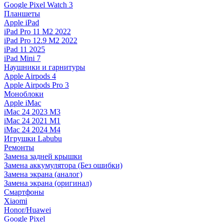
Google Pixel Watch 3
Планшеты
Apple iPad
iPad Pro 11 M2 2022
iPad Pro 12.9 M2 2022
iPad 11 2025
iPad Mini 7
Наушники и гарнитуры
Apple Airpods 4
Apple Airpods Pro 3
Моноблоки
Apple iMac
iMac 24 2023 M3
iMac 24 2021 M1
iMac 24 2024 M4
Игрушки Labubu
Ремонты
Замена задней крышки
Замена аккумулятора (Без ошибки)
Замена экрана (аналог)
Замена экрана (оригинал)
Смартфоны
Xiaomi
Honor/Huawei
Google Pixel