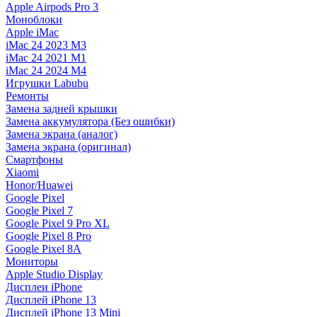
Apple Airpods Pro 3
Моноблоки
Apple iMac
iMac 24 2023 M3
iMac 24 2021 M1
iMac 24 2024 M4
Игрушки Labubu
Ремонты
Замена задней крышки
Замена аккумулятора (Без ошибки)
Замена экрана (аналог)
Замена экрана (оригинал)
Смартфоны
Xiaomi
Honor/Huawei
Google Pixel
Google Pixel 7
Google Pixel 9 Pro XL
Google Pixel 8 Pro
Google Pixel 8A
Мониторы
Apple Studio Display
Дисплеи iPhone
Дисплей iPhone 13
Дисплей iPhone 13 Mini