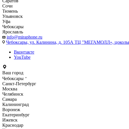
Саратов
Сочи
Тюмень
Ульяновск
Уфа
Чебоксары
Ярославль
info@miraphone.ru
Чебоксары,
ул. Калинина, д. 105А ТЦ "МЕГАМОЛЛ», цоколь
Вконтакте
YouTube
Ваш город
Чебоксары
Санкт-Петербург
Москва
Челябинск
Самара
Калининград
Воронеж
Екатеринбург
Ижевск
Краснодар