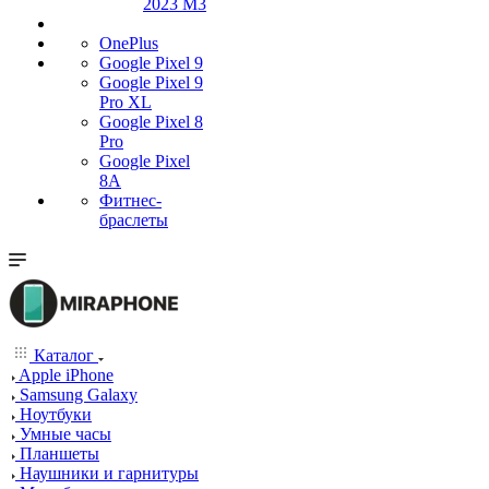
2023 M3
OnePlus
Google Pixel 9
Google Pixel 9
Pro XL
Google Pixel 8
Pro
Google Pixel
8A
Фитнес-
браслеты
Каталог
Apple iPhone
Samsung Galaxy
Ноутбуки
Умные часы
Планшеты
Наушники и гарнитуры