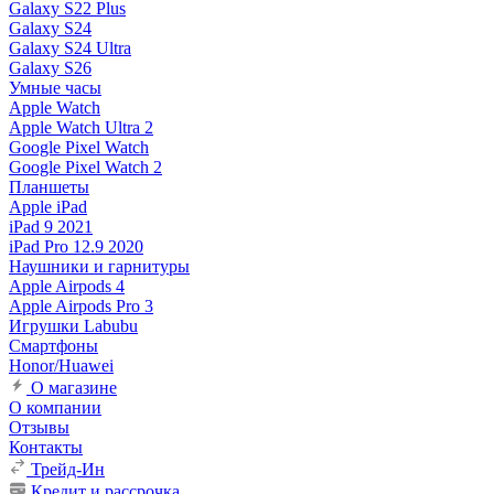
Galaxy S22 Plus
Galaxy S24
Galaxy S24 Ultra
Galaxy S26
Умные часы
Apple Watch
Apple Watch Ultra 2
Google Pixel Watch
Google Pixel Watch 2
Планшеты
Apple iPad
iPad 9 2021
iPad Pro 12.9 2020
Наушники и гарнитуры
Apple Airpods 4
Apple Airpods Pro 3
Игрушки Labubu
Смартфоны
Honor/Huawei
О магазине
О компании
Отзывы
Контакты
Трейд-Ин
Кредит и рассрочка