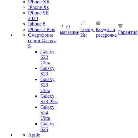
iPhone XR
IPhone Xs
iPhone SE
2020
Iphone 8
О
iPhone 7 Plus
Трейд-
Кредит и
магазине
Гарантия
Смартфоны
Ин
рассрочка
серии Galaxy
S
Galaxy
S22
Ultra
Galaxy
S23
Galaxy
S23
Ultra
Galaxy
S23 Plus
Galaxy
S24
Ultra
Galaxy
S25
Apple