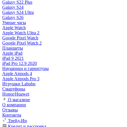
Galaxy S22 Plus
Galaxy S24
Galaxy S24 Ultra
Galaxy S26
Умные часы
Apple Watch
Apple Watch Ultra 2
Google Pixel Watch
Google Pixel Watch 2
Планшеты
Apple iPad
iPad 9 2021
iPad Pro 12.9 2020
Наушники и гарнитуры
Apple Airpods 4
Apple Airpods Pro 3
Игрушки Labubu
Смартфоны
Honor/Huawei
О магазине
О компании
Отзывы
Контакты
Трейд-Ин
Кредит и рассрочка