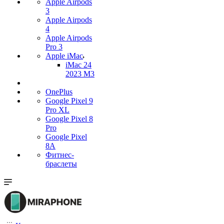
Apple Airpods
3
Apple Airpods
4
Apple Airpods
Pro 3
Apple iMac
iMac 24
2023 M3
OnePlus
Google Pixel 9
Pro XL
Google Pixel 8
Pro
Google Pixel
8A
Фитнес-
браслеты