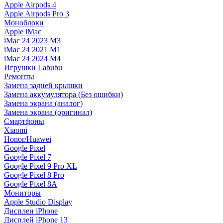
Apple Airpods 4
Apple Airpods Pro 3
Моноблоки
Apple iMac
iMac 24 2023 M3
iMac 24 2021 M1
iMac 24 2024 M4
Игрушки Labubu
Ремонты
Замена задней крышки
Замена аккумулятора (Без ошибки)
Замена экрана (аналог)
Замена экрана (оригинал)
Смартфоны
Xiaomi
Honor/Huawei
Google Pixel
Google Pixel 7
Google Pixel 9 Pro XL
Google Pixel 8 Pro
Google Pixel 8A
Мониторы
Apple Studio Display
Дисплеи iPhone
Дисплей iPhone 13