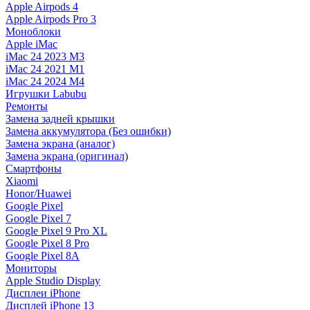
Apple Airpods 4
Apple Airpods Pro 3
Моноблоки
Apple iMac
iMac 24 2023 M3
iMac 24 2021 M1
iMac 24 2024 M4
Игрушки Labubu
Ремонты
Замена задней крышки
Замена аккумулятора (Без ошибки)
Замена экрана (аналог)
Замена экрана (оригинал)
Смартфоны
Xiaomi
Honor/Huawei
Google Pixel
Google Pixel 7
Google Pixel 9 Pro XL
Google Pixel 8 Pro
Google Pixel 8A
Мониторы
Apple Studio Display
Дисплеи iPhone
Дисплей iPhone 13