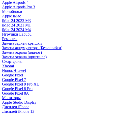
Apple Airpods 4
Apple Airpods Pro 3
Моноблоки
Apple iMac
iMac 24 2023 M3
iMac 24 2021 M1
iMac 24 2024 M4
Игрушки Labubu
Ремонты
Замена задней крышки
Замена аккумулятора (Без ошибки)
Замена экрана (аналог)
Замена экрана (оригинал)
Смартфоны
Xiaomi
Honor/Huawei
Google Pixel
Google Pixel 7
Google Pixel 9 Pro XL
Google Pixel 8 Pro
Google Pixel 8A
Мониторы
Apple Studio Display
Дисплеи iPhone
Дисплей iPhone 13