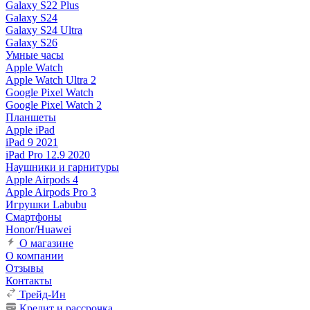
Galaxy S22 Plus
Galaxy S24
Galaxy S24 Ultra
Galaxy S26
Умные часы
Apple Watch
Apple Watch Ultra 2
Google Pixel Watch
Google Pixel Watch 2
Планшеты
Apple iPad
iPad 9 2021
iPad Pro 12.9 2020
Наушники и гарнитуры
Apple Airpods 4
Apple Airpods Pro 3
Игрушки Labubu
Смартфоны
Honor/Huawei
О магазине
О компании
Отзывы
Контакты
Трейд-Ин
Кредит и рассрочка