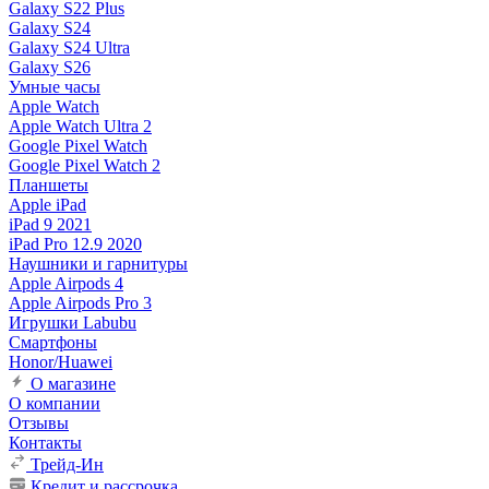
Galaxy S22 Plus
Galaxy S24
Galaxy S24 Ultra
Galaxy S26
Умные часы
Apple Watch
Apple Watch Ultra 2
Google Pixel Watch
Google Pixel Watch 2
Планшеты
Apple iPad
iPad 9 2021
iPad Pro 12.9 2020
Наушники и гарнитуры
Apple Airpods 4
Apple Airpods Pro 3
Игрушки Labubu
Смартфоны
Honor/Huawei
О магазине
О компании
Отзывы
Контакты
Трейд-Ин
Кредит и рассрочка