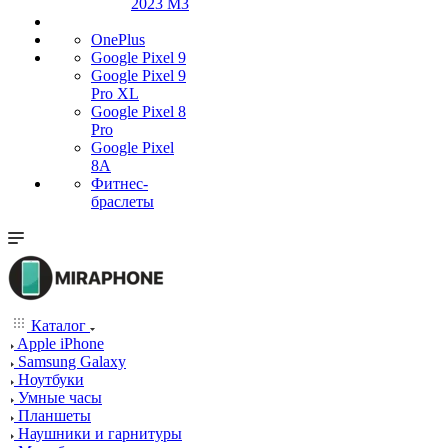
2023 M3
OnePlus
Google Pixel 9
Google Pixel 9
Pro XL
Google Pixel 8
Pro
Google Pixel
8A
Фитнес-
браслеты
Каталог
Apple iPhone
Samsung Galaxy
Ноутбуки
Умные часы
Планшеты
Наушники и гарнитуры