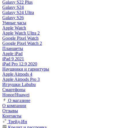
Galaxy S22 Plus
Galaxy S24
Galaxy S24 Ultra
Galaxy S26
Умные часы
Apple Watch
Apple Watch Ultra 2
Google Pixel Watch
Google Pixel Watch 2
Планшеты
Apple iPad
iPad 9 2021
iPad Pro 12.9 2020
Наушники и гарнитуры
Apple Airpods 4
Apple Airpods Pro 3
Игрушки Labubu
Смартфоны
Honor/Huawei
О магазине
О компании
Отзывы
Контакты
Трейд-Ин
Кредит и рассрочка