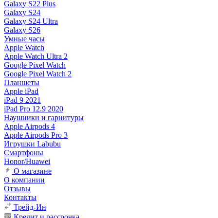
Galaxy S22 Plus
Galaxy S24
Galaxy S24 Ultra
Galaxy S26
Умные часы
Apple Watch
Apple Watch Ultra 2
Google Pixel Watch
Google Pixel Watch 2
Планшеты
Apple iPad
iPad 9 2021
iPad Pro 12.9 2020
Наушники и гарнитуры
Apple Airpods 4
Apple Airpods Pro 3
Игрушки Labubu
Смартфоны
Honor/Huawei
О магазине
О компании
Отзывы
Контакты
Трейд-Ин
Кредит и рассрочка