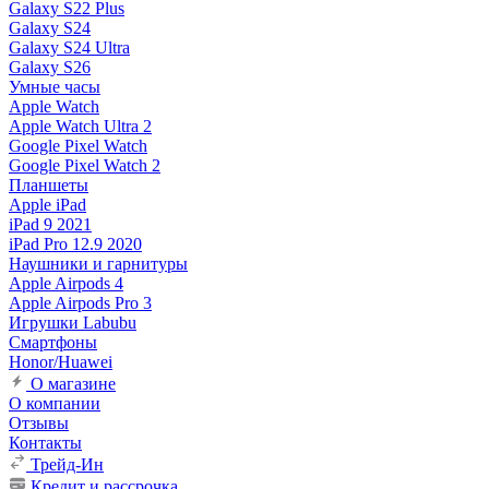
Galaxy S22 Plus
Galaxy S24
Galaxy S24 Ultra
Galaxy S26
Умные часы
Apple Watch
Apple Watch Ultra 2
Google Pixel Watch
Google Pixel Watch 2
Планшеты
Apple iPad
iPad 9 2021
iPad Pro 12.9 2020
Наушники и гарнитуры
Apple Airpods 4
Apple Airpods Pro 3
Игрушки Labubu
Смартфоны
Honor/Huawei
О магазине
О компании
Отзывы
Контакты
Трейд-Ин
Кредит и рассрочка