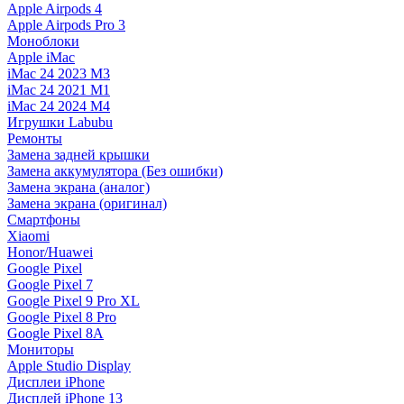
Apple Airpods 4
Apple Airpods Pro 3
Моноблоки
Apple iMac
iMac 24 2023 M3
iMac 24 2021 M1
iMac 24 2024 M4
Игрушки Labubu
Ремонты
Замена задней крышки
Замена аккумулятора (Без ошибки)
Замена экрана (аналог)
Замена экрана (оригинал)
Смартфоны
Xiaomi
Honor/Huawei
Google Pixel
Google Pixel 7
Google Pixel 9 Pro XL
Google Pixel 8 Pro
Google Pixel 8A
Мониторы
Apple Studio Display
Дисплеи iPhone
Дисплей iPhone 13