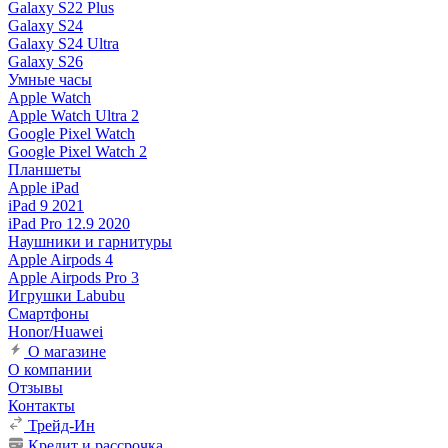
Galaxy S22 Plus
Galaxy S24
Galaxy S24 Ultra
Galaxy S26
Умные часы
Apple Watch
Apple Watch Ultra 2
Google Pixel Watch
Google Pixel Watch 2
Планшеты
Apple iPad
iPad 9 2021
iPad Pro 12.9 2020
Наушники и гарнитуры
Apple Airpods 4
Apple Airpods Pro 3
Игрушки Labubu
Смартфоны
Honor/Huawei
О магазине
О компании
Отзывы
Контакты
Трейд-Ин
Кредит и рассрочка