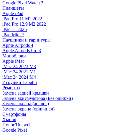
Google Pixel Watch 3
Планшеты
Apple iPad
iPad Pro 11 M2 2022
iPad Pro 12.9 M2 2022
iPad 11 2025
iPad Mini 7
Наушники и гарнитуры
Apple Airpods 4
Apple Airpods Pro 3
Моноблоки
Apple iMac
iMac 24 2023 M3
iMac 24 2021 M1
iMac 24 2024 M4
Игрушки Labubu
Ремонты
Замена задней крышки
Замена аккумулятора (Без ошибки)
Замена экрана (аналог)
Замена экрана (оригинал)
Смартфоны
Xiaomi
Honor/Huawei
Google Pixel