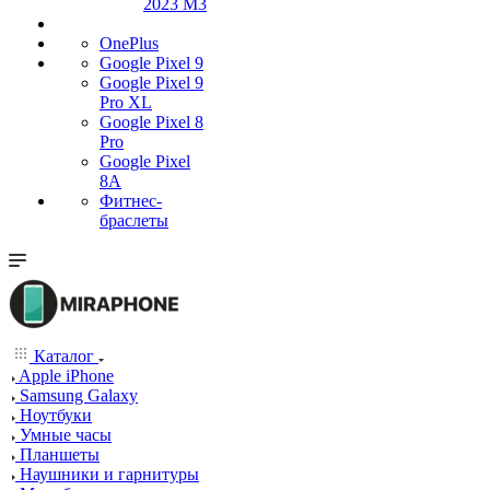
2023 M3
OnePlus
Google Pixel 9
Google Pixel 9
Pro XL
Google Pixel 8
Pro
Google Pixel
8A
Фитнес-
браслеты
Каталог
Apple iPhone
Samsung Galaxy
Ноутбуки
Умные часы
Планшеты
Наушники и гарнитуры