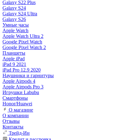
Galaxy S22 Plus
Galaxy S24
Galaxy S24 Ultra
Galaxy S26
Умные часы
Apple Watch
Apple Watch Ultra 2
Google Pixel Watch
Google Pixel Watch 2
Планшеты
Apple iPad
iPad 9 2021
iPad Pro 12.9 2020
Наушники и гарнитуры
Apple Airpods 4
Apple Airpods Pro 3
Игрушки Labubu
Смартфоны
Honor/Huawei
О магазине
О компании
Отзывы
Контакты
Трейд-Ин
Кредит и рассрочка