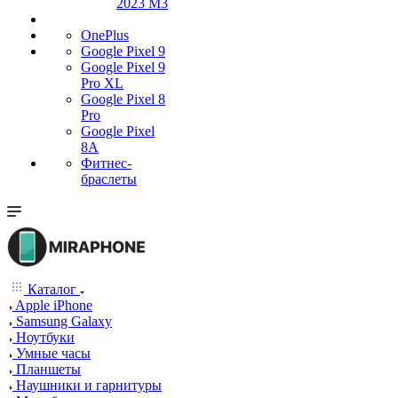
2023 M3
OnePlus
Google Pixel 9
Google Pixel 9
Pro XL
Google Pixel 8
Pro
Google Pixel
8A
Фитнес-
браслеты
Каталог
Apple iPhone
Samsung Galaxy
Ноутбуки
Умные часы
Планшеты
Наушники и гарнитуры