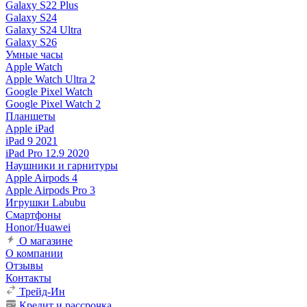
Galaxy S22 Plus
Galaxy S24
Galaxy S24 Ultra
Galaxy S26
Умные часы
Apple Watch
Apple Watch Ultra 2
Google Pixel Watch
Google Pixel Watch 2
Планшеты
Apple iPad
iPad 9 2021
iPad Pro 12.9 2020
Наушники и гарнитуры
Apple Airpods 4
Apple Airpods Pro 3
Игрушки Labubu
Смартфоны
Honor/Huawei
О магазине
О компании
Отзывы
Контакты
Трейд-Ин
Кредит и рассрочка