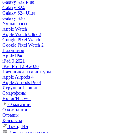
Galaxy S22 Plus
Galaxy S24
Galaxy S24 Ultra
Galaxy S26
Умные часы
Apple Watch
Apple Watch Ultra 2
Google Pixel Watch
Google Pixel Watch 2
Планшеты
Apple iPad
iPad 9 2021
iPad Pro 12.9 2020
Наушники и гарнитуры
Apple Airpods 4
Apple Airpods Pro 3
Игрушки Labubu
Смартфоны
Honor/Huawei
О магазине
О компании
Отзывы
Контакты
Трейд-Ин
Кредит и рассрочка