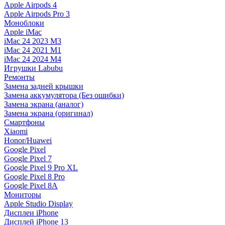
Apple Airpods 4
Apple Airpods Pro 3
Моноблоки
Apple iMac
iMac 24 2023 M3
iMac 24 2021 M1
iMac 24 2024 M4
Игрушки Labubu
Ремонты
Замена задней крышки
Замена аккумулятора (Без ошибки)
Замена экрана (аналог)
Замена экрана (оригинал)
Смартфоны
Xiaomi
Honor/Huawei
Google Pixel
Google Pixel 7
Google Pixel 9 Pro XL
Google Pixel 8 Pro
Google Pixel 8A
Мониторы
Apple Studio Display
Дисплеи iPhone
Дисплей iPhone 13