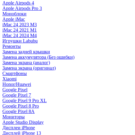
Apple Airpods 4
Apple Airpods Pro 3
Моноблоки
Apple iMac
iMac 24 2023 M3
iMac 24 2021 M1
iMac 24 2024 M4
Игрушки Labubu
Ремонты
Замена задней крышки
Замена аккумулятора (Без ошибки)
Замена экрана (аналог)
Замена экрана (оригинал)
Смартфоны
Xiaomi
Honor/Huawei
Google Pixel
Google Pixel 7
Google Pixel 9 Pro XL
Google Pixel 8 Pro
Google Pixel 8A
Мониторы
Apple Studio Display
Дисплеи iPhone
Дисплей iPhone 13