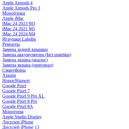
Apple Airpods 4
Apple Airpods Pro 3
Моноблоки
Apple iMac
iMac 24 2023 M3
iMac 24 2021 M1
iMac 24 2024 M4
Игрушки Labubu
Ремонты
Замена задней крышки
Замена аккумулятора (Без ошибки)
Замена экрана (аналог)
Замена экрана (оригинал)
Смартфоны
Xiaomi
Honor/Huawei
Google Pixel
Google Pixel 7
Google Pixel 9 Pro XL
Google Pixel 8 Pro
Google Pixel 8A
Мониторы
Apple Studio Display
Дисплеи iPhone
Дисплей iPhone 13