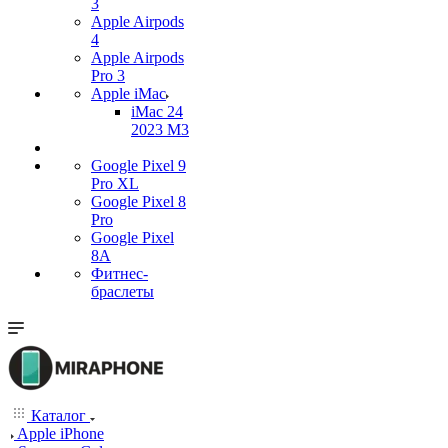
3
Apple Airpods
4
Apple Airpods
Pro 3
Apple iMac
iMac 24
2023 M3
Google Pixel 9
Pro XL
Google Pixel 8
Pro
Google Pixel
8A
Фитнес-
браслеты
Каталог
Apple iPhone