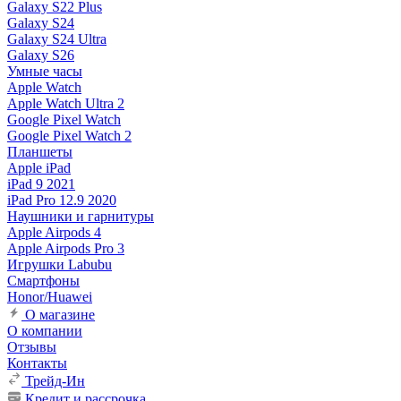
Galaxy S22 Plus
Galaxy S24
Galaxy S24 Ultra
Galaxy S26
Умные часы
Apple Watch
Apple Watch Ultra 2
Google Pixel Watch
Google Pixel Watch 2
Планшеты
Apple iPad
iPad 9 2021
iPad Pro 12.9 2020
Наушники и гарнитуры
Apple Airpods 4
Apple Airpods Pro 3
Игрушки Labubu
Смартфоны
Honor/Huawei
О магазине
О компании
Отзывы
Контакты
Трейд-Ин
Кредит и рассрочка