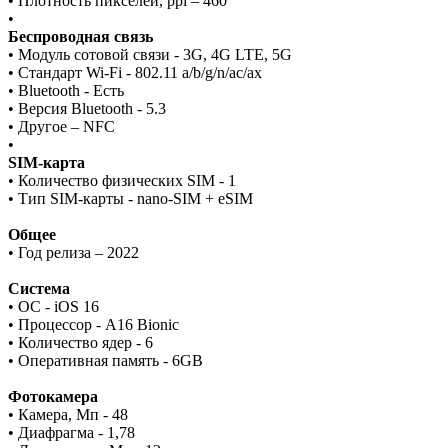
• Плотность пикселей, ppi – 460
•
Беспроводная связь
• Модуль сотовой связи - 3G, 4G LTE, 5G
• Стандарт Wi-Fi - 802.11 a/b/g/n/ac/ax
• Bluetooth - Есть
• Версия Bluetooth - 5.3
• Другое – NFC
•
SIM-карта
• Количество физических SIM - 1
• Тип SIM-карты - nano-SIM + eSIM
Общее
• Год релиза – 2022
Система
• ОС - iOS 16
• Процессор - A16 Bionic
• Количество ядер - 6
• Оперативная память - 6GB
Фотокамера
• Камера, Мп - 48
• Диафрагма - 1,78