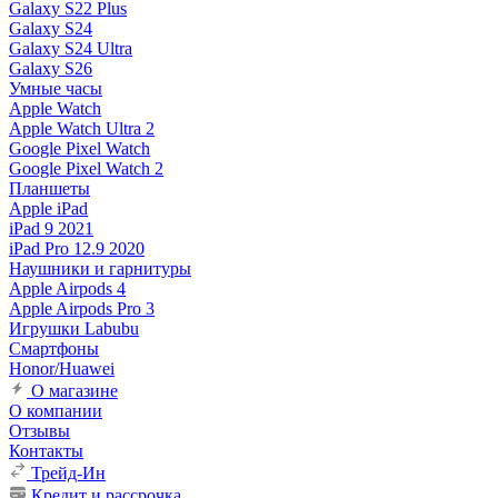
Galaxy S22 Plus
Galaxy S24
Galaxy S24 Ultra
Galaxy S26
Умные часы
Apple Watch
Apple Watch Ultra 2
Google Pixel Watch
Google Pixel Watch 2
Планшеты
Apple iPad
iPad 9 2021
iPad Pro 12.9 2020
Наушники и гарнитуры
Apple Airpods 4
Apple Airpods Pro 3
Игрушки Labubu
Смартфоны
Honor/Huawei
О магазине
О компании
Отзывы
Контакты
Трейд-Ин
Кредит и рассрочка