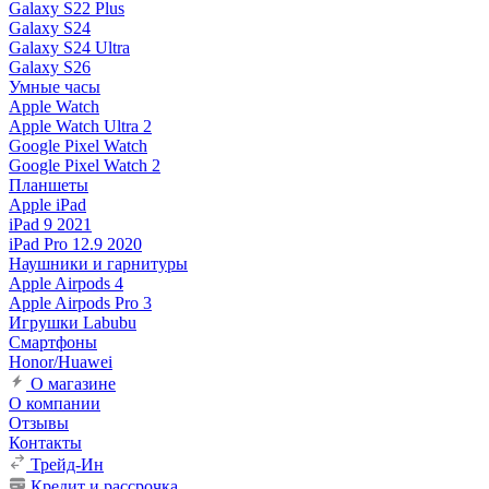
Galaxy S22 Plus
Galaxy S24
Galaxy S24 Ultra
Galaxy S26
Умные часы
Apple Watch
Apple Watch Ultra 2
Google Pixel Watch
Google Pixel Watch 2
Планшеты
Apple iPad
iPad 9 2021
iPad Pro 12.9 2020
Наушники и гарнитуры
Apple Airpods 4
Apple Airpods Pro 3
Игрушки Labubu
Смартфоны
Honor/Huawei
О магазине
О компании
Отзывы
Контакты
Трейд-Ин
Кредит и рассрочка