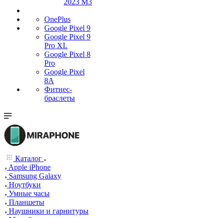
2023 M3
OnePlus
Google Pixel 9
Google Pixel 9
Pro XL
Google Pixel 8
Pro
Google Pixel
8A
Фитнес-
браслеты
Каталог
Apple iPhone
Samsung Galaxy
Ноутбуки
Умные часы
Планшеты
Наушники и гарнитуры