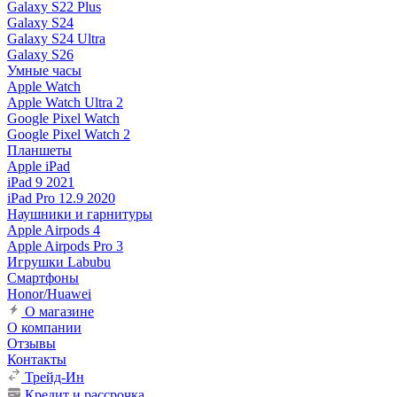
Galaxy S22 Plus
Galaxy S24
Galaxy S24 Ultra
Galaxy S26
Умные часы
Apple Watch
Apple Watch Ultra 2
Google Pixel Watch
Google Pixel Watch 2
Планшеты
Apple iPad
iPad 9 2021
iPad Pro 12.9 2020
Наушники и гарнитуры
Apple Airpods 4
Apple Airpods Pro 3
Игрушки Labubu
Смартфоны
Honor/Huawei
О магазине
О компании
Отзывы
Контакты
Трейд-Ин
Кредит и рассрочка