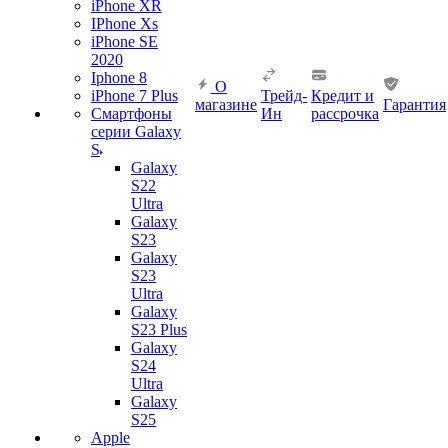
iPhone XR
IPhone Xs
iPhone SE
2020
Iphone 8
О
iPhone 7 Plus
Трейд-
Кредит и
магазине
Гарантия
Смартфоны
Ин
рассрочка
серии Galaxy
S
Galaxy
S22
Ultra
Galaxy
S23
Galaxy
S23
Ultra
Galaxy
S23 Plus
Galaxy
S24
Ultra
Galaxy
S25
Apple