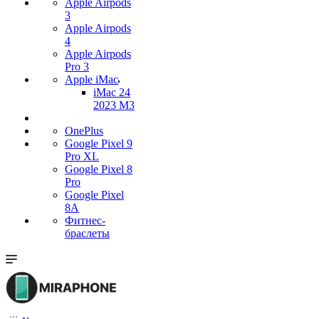
Apple Airpods
3
Apple Airpods
4
Apple Airpods
Pro 3
Apple iMac
iMac 24
2023 M3
OnePlus
Google Pixel 9
Pro XL
Google Pixel 8
Pro
Google Pixel
8A
Фитнес-
браслеты