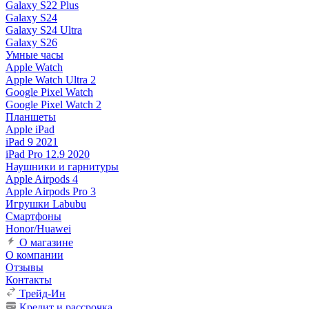
Galaxy S22 Plus
Galaxy S24
Galaxy S24 Ultra
Galaxy S26
Умные часы
Apple Watch
Apple Watch Ultra 2
Google Pixel Watch
Google Pixel Watch 2
Планшеты
Apple iPad
iPad 9 2021
iPad Pro 12.9 2020
Наушники и гарнитуры
Apple Airpods 4
Apple Airpods Pro 3
Игрушки Labubu
Смартфоны
Honor/Huawei
О магазине
О компании
Отзывы
Контакты
Трейд-Ин
Кредит и рассрочка