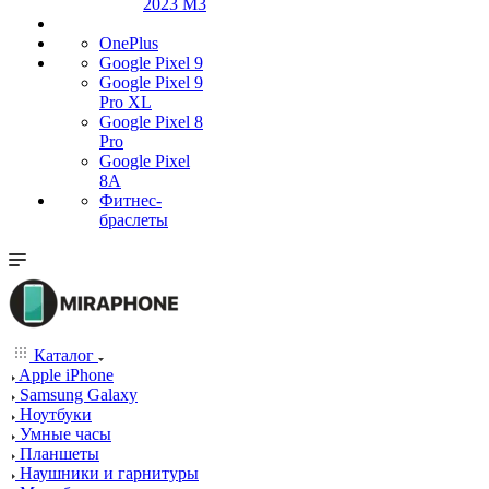
2023 M3
OnePlus
Google Pixel 9
Google Pixel 9
Pro XL
Google Pixel 8
Pro
Google Pixel
8A
Фитнес-
браслеты
Каталог
Apple iPhone
Samsung Galaxy
Ноутбуки
Умные часы
Планшеты
Наушники и гарнитуры