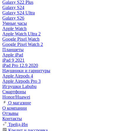
Galaxy S22 Plus
Galaxy S24
Galaxy S24 Ultra
Galaxy S26
Умные часы
Apple Watch
Apple Watch Ultra 2
Google Pixel Watch
Google Pixel Watch 2
Планшеты
Apple iPad
iPad 9 2021
iPad Pro 12.9 2020
Наушники и гарнитуры
Apple Airpods 4
Apple Airpods Pro 3
Игрушки Labubu
Смартфоны
Honor/Huawei
О магазине
О компании
Отзывы
Контакты
Трейд-Ин
Кредит и рассрочка