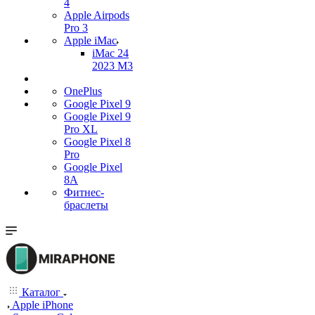
4
Apple Airpods
Pro 3
Apple iMac
iMac 24
2023 M3
OnePlus
Google Pixel 9
Google Pixel 9
Pro XL
Google Pixel 8
Pro
Google Pixel
8A
Фитнес-
браслеты
Каталог
Apple iPhone