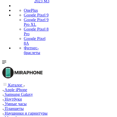
2023 M3
OnePlus
Google Pixel 9
Google Pixel 9
Pro XL
Google Pixel 8
Pro
Google Pixel
8A
Фитнес-
браслеты
Каталог
Apple iPhone
Samsung Galaxy
Ноутбуки
Умные часы
Планшеты
Наушники и гарнитуры