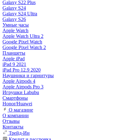
Galaxy S22 Plus
Galaxy S24
Galaxy S24 Ultra
Galaxy S26
Умные часы
Apple Watch
Apple Watch Ultra 2
Google Pixel Watch
Google Pixel Watch 2
Планшеты
Apple iPad
iPad 9 2021
iPad Pro 12.9 2020
Наушники и гарнитуры
Apple Airpods 4
Apple Airpods Pro 3
Игрушки Labubu
Смартфоны
Honor/Huawei
О магазине
О компании
Отзывы
Контакты
Трейд-Ин
Кредит и рассрочка