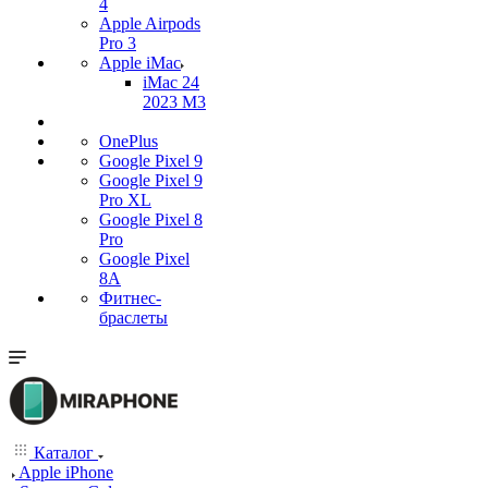
4
Apple Airpods
Pro 3
Apple iMac
iMac 24
2023 M3
OnePlus
Google Pixel 9
Google Pixel 9
Pro XL
Google Pixel 8
Pro
Google Pixel
8A
Фитнес-
браслеты
Каталог
Apple iPhone