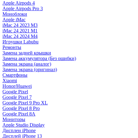
Apple Airpods 4
Apple Airpods Pro 3
Моноблоки
Apple iMac
iMac 24 2023 M3
iMac 24 2021 M1
iMac 24 2024 M4
Игрушки Labubu
Ремонты
Замена задней крышки
Замена аккумулятора (Без ошибки)
Замена экрана (аналог)
Замена экрана (оригинал)
Смартфоны
Xiaomi
Honor/Huawei
Google Pixel
Google Pixel 7
Google Pixel 9 Pro XL
Google Pixel 8 Pro
Google Pixel 8A
Мониторы
Apple Studio Display
Дисплеи iPhone
Дисплей iPhone 13