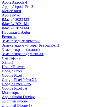
Apple Airpods 4
Apple Airpods Pro 3
Моноблоки
Apple iMac
iMac 24 2023 M3
iMac 24 2021 M1
iMac 24 2024 M4
Игрушки Labubu
Ремонты
Замена задней крышки
Замена аккумулятора (Без ошибки)
Замена экрана (аналог)
Замена экрана (оригинал)
Смартфоны
Xiaomi
Honor/Huawei
Google Pixel
Google Pixel 7
Google Pixel 9 Pro XL
Google Pixel 8 Pro
Google Pixel 8A
Мониторы
Apple Studio Display
Дисплеи iPhone
Дисплей iPhone 13