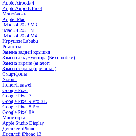
Apple Airpods 4
Apple Airpods Pro 3
Моноблоки
Apple iMac
iMac 24 2023 M3
iMac 24 2021 M1
iMac 24 2024 M4
Игрушки Labubu
Ремонты
Замена задней крышки
Замена аккумулятора (Без ошибки)
Замена экрана (аналог)
Замена экрана (оригинал)
Смартфоны
Xiaomi
Honor/Huawei
Google Pixel
Google Pixel 7
Google Pixel 9 Pro XL
Google Pixel 8 Pro
Google Pixel 8A
Мониторы
Apple Studio Display
Дисплеи iPhone
Дисплей iPhone 13