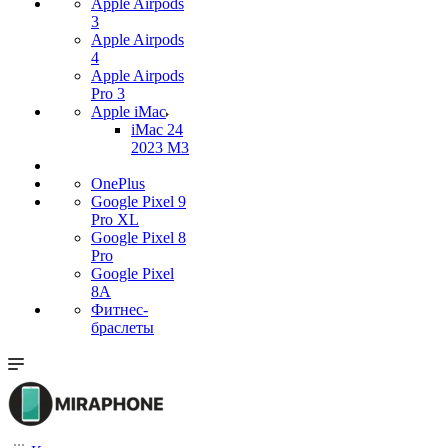
Apple Airpods
3
Apple Airpods
4
Apple Airpods
Pro 3
Apple iMac
iMac 24
2023 M3
OnePlus
Google Pixel 9
Pro XL
Google Pixel 8
Pro
Google Pixel
8A
Фитнес-
браслеты