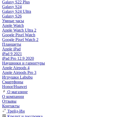
Galaxy S22 Plus
Galaxy S24
Galaxy S24 Ultra
Galaxy S26
Умные часы
Apple Watch
Apple Watch Ultra 2
Google Pixel Watch
Google Pixel Watch 2
Планшеты
Apple iPad
iPad 9 2021
iPad Pro 12.9 2020
Наушники и гарнитуры
Apple Airpods 4
Apple Airpods Pro 3
Игрушки Labubu
Смартфоны
Honor/Huawei
О магазине
О компании
Отзывы
Контакты
Трейд-Ин
Кредит и рассрочка