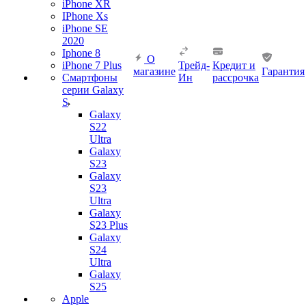
iPhone XR
IPhone Xs
iPhone SE
2020
Iphone 8
О
iPhone 7 Plus
Трейд-
Кредит и
магазине
Гарантия
Смартфоны
Ин
рассрочка
серии Galaxy
S
Galaxy
S22
Ultra
Galaxy
S23
Galaxy
S23
Ultra
Galaxy
S23 Plus
Galaxy
S24
Ultra
Galaxy
S25
Apple