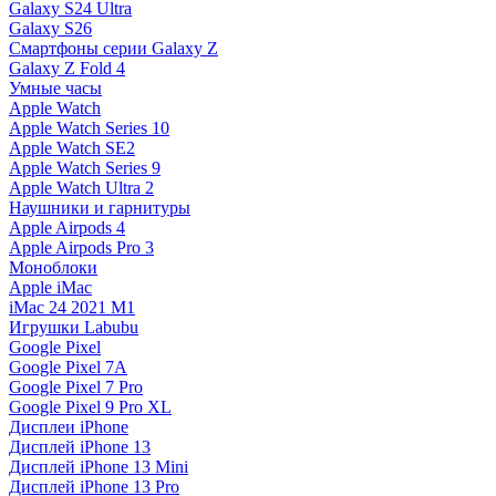
Galaxy S24 Ultra
Galaxy S26
Смартфоны серии Galaxy Z
Galaxy Z Fold 4
Умные часы
Apple Watch
Apple Watch Series 10
Apple Watch SE2
Apple Watch Series 9
Apple Watch Ultra 2
Наушники и гарнитуры
Apple Airpods 4
Apple Airpods Pro 3
Моноблоки
Apple iMac
iMac 24 2021 M1
Игрушки Labubu
Google Pixel
Google Pixel 7А
Google Pixel 7 Pro
Google Pixel 9 Pro XL
Дисплеи iPhone
Дисплей iPhone 13
Дисплей iPhone 13 Mini
Дисплей iPhone 13 Pro