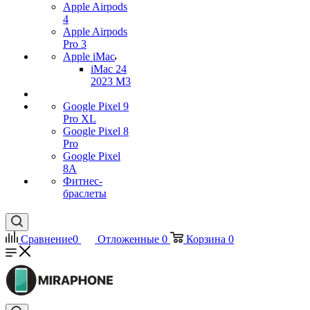
Apple Airpods
4
Apple Airpods
Pro 3
Apple iMac
iMac 24
2023 M3
Google Pixel 9
Pro XL
Google Pixel 8
Pro
Google Pixel
8A
Фитнес-
браслеты
Сравнение
0
Отложенные
0
Корзина
0