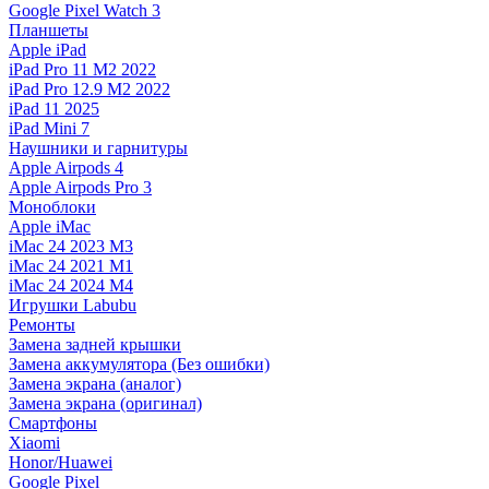
Google Pixel Watch 3
Планшеты
Apple iPad
iPad Pro 11 M2 2022
iPad Pro 12.9 M2 2022
iPad 11 2025
iPad Mini 7
Наушники и гарнитуры
Apple Airpods 4
Apple Airpods Pro 3
Моноблоки
Apple iMac
iMac 24 2023 M3
iMac 24 2021 M1
iMac 24 2024 M4
Игрушки Labubu
Ремонты
Замена задней крышки
Замена аккумулятора (Без ошибки)
Замена экрана (аналог)
Замена экрана (оригинал)
Смартфоны
Xiaomi
Honor/Huawei
Google Pixel