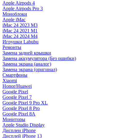
Apple Airpods 4
Apple Airpods Pro 3
Моноблоки
Apple iMac
iMac 24 2023 M3
iMac 24 2021 M1
iMac 24 2024 M4
Игрушки Labubu
Ремонты
Замена задней крышки
Замена аккумулятора (Без ошибки)
Замена экрана (аналог)
Замена экрана (оригинал)
Смартфоны
Xiaomi
Honor/Huawei
Google Pixel
Google Pixel 7
Google Pixel 9 Pro XL
Google Pixel 8 Pro
Google Pixel 8A
Мониторы
Apple Studio Display
Дисплеи iPhone
Дисплей iPhone 13