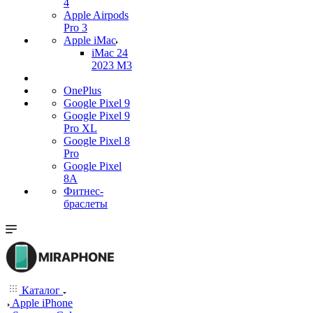
4
Apple Airpods
Pro 3
Apple iMac
iMac 24
2023 M3
OnePlus
Google Pixel 9
Google Pixel 9
Pro XL
Google Pixel 8
Pro
Google Pixel
8A
Фитнес-
браслеты
Каталог
Apple iPhone