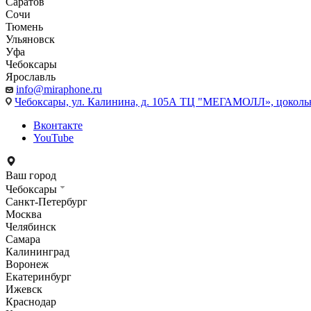
Саратов
Сочи
Тюмень
Ульяновск
Уфа
Чебоксары
Ярославль
info@miraphone.ru
Чебоксары,
ул. Калинина, д. 105А ТЦ "МЕГАМОЛЛ», цоколь
Вконтакте
YouTube
Ваш город
Чебоксары
Санкт-Петербург
Москва
Челябинск
Самара
Калининград
Воронеж
Екатеринбург
Ижевск
Краснодар