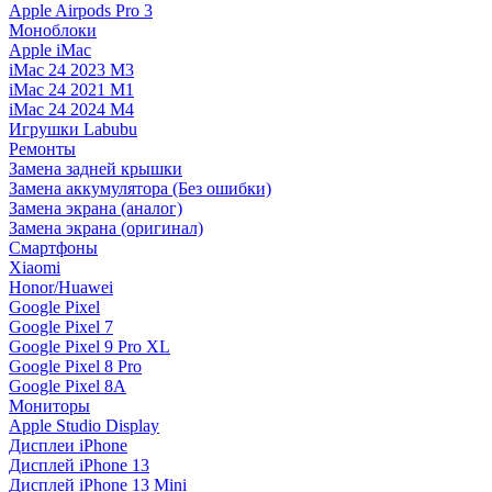
Apple Airpods Pro 3
Моноблоки
Apple iMac
iMac 24 2023 M3
iMac 24 2021 M1
iMac 24 2024 M4
Игрушки Labubu
Ремонты
Замена задней крышки
Замена аккумулятора (Без ошибки)
Замена экрана (аналог)
Замена экрана (оригинал)
Смартфоны
Xiaomi
Honor/Huawei
Google Pixel
Google Pixel 7
Google Pixel 9 Pro XL
Google Pixel 8 Pro
Google Pixel 8A
Мониторы
Apple Studio Display
Дисплеи iPhone
Дисплей iPhone 13
Дисплей iPhone 13 Mini