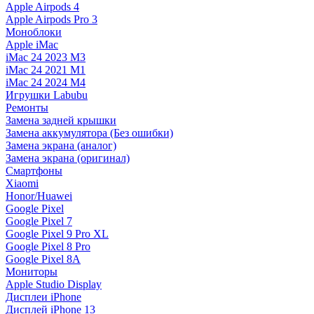
Apple Airpods 4
Apple Airpods Pro 3
Моноблоки
Apple iMac
iMac 24 2023 M3
iMac 24 2021 M1
iMac 24 2024 M4
Игрушки Labubu
Ремонты
Замена задней крышки
Замена аккумулятора (Без ошибки)
Замена экрана (аналог)
Замена экрана (оригинал)
Смартфоны
Xiaomi
Honor/Huawei
Google Pixel
Google Pixel 7
Google Pixel 9 Pro XL
Google Pixel 8 Pro
Google Pixel 8A
Мониторы
Apple Studio Display
Дисплеи iPhone
Дисплей iPhone 13