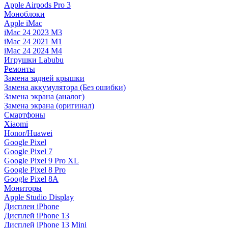
Apple Airpods Pro 3
Моноблоки
Apple iMac
iMac 24 2023 M3
iMac 24 2021 M1
iMac 24 2024 M4
Игрушки Labubu
Ремонты
Замена задней крышки
Замена аккумулятора (Без ошибки)
Замена экрана (аналог)
Замена экрана (оригинал)
Смартфоны
Xiaomi
Honor/Huawei
Google Pixel
Google Pixel 7
Google Pixel 9 Pro XL
Google Pixel 8 Pro
Google Pixel 8A
Мониторы
Apple Studio Display
Дисплеи iPhone
Дисплей iPhone 13
Дисплей iPhone 13 Mini