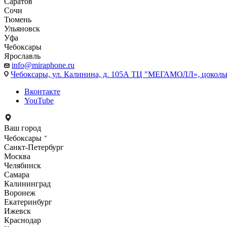
Саратов
Сочи
Тюмень
Ульяновск
Уфа
Чебоксары
Ярославль
info@miraphone.ru
Чебоксары,
ул. Калинина, д. 105А ТЦ "МЕГАМОЛЛ», цоколь
Вконтакте
YouTube
Ваш город
Чебоксары
Санкт-Петербург
Москва
Челябинск
Самара
Калининград
Воронеж
Екатеринбург
Ижевск
Краснодар