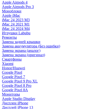
Apple Airpods 4
Apple Airpods Pro 3
Моноблоки
Apple iMac
iMac 24 2023 M3
iMac 24 2021 M1
iMac 24 2024 M4
Игрушки Labubu
Ремонты
Замена задней крышки
Замена аккумулятора (Без ошибки)
Замена экрана (аналог)
Замена экрана (оригинал)
Смартфоны
Xiaomi
Honor/Huawei
Google Pixel
Google Pixel 7
Google Pixel 9 Pro XL
Google Pixel 8 Pro
Google Pixel 8A
Мониторы
Apple Studio Display
Дисплеи iPhone
Дисплей iPhone 13