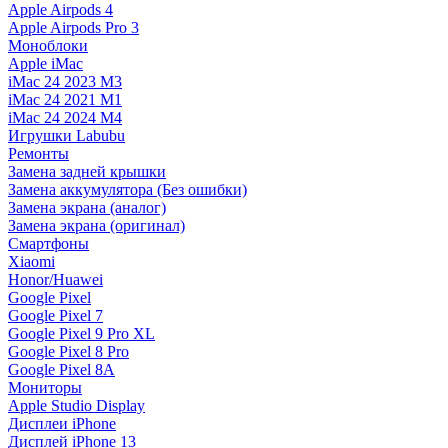
Apple Airpods 4
Apple Airpods Pro 3
Моноблоки
Apple iMac
iMac 24 2023 M3
iMac 24 2021 M1
iMac 24 2024 M4
Игрушки Labubu
Ремонты
Замена задней крышки
Замена аккумулятора (Без ошибки)
Замена экрана (аналог)
Замена экрана (оригинал)
Смартфоны
Xiaomi
Honor/Huawei
Google Pixel
Google Pixel 7
Google Pixel 9 Pro XL
Google Pixel 8 Pro
Google Pixel 8A
Мониторы
Apple Studio Display
Дисплеи iPhone
Дисплей iPhone 13