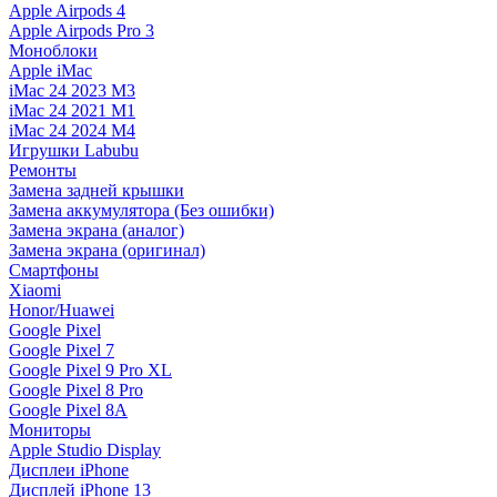
Apple Airpods 4
Apple Airpods Pro 3
Моноблоки
Apple iMac
iMac 24 2023 M3
iMac 24 2021 M1
iMac 24 2024 M4
Игрушки Labubu
Ремонты
Замена задней крышки
Замена аккумулятора (Без ошибки)
Замена экрана (аналог)
Замена экрана (оригинал)
Смартфоны
Xiaomi
Honor/Huawei
Google Pixel
Google Pixel 7
Google Pixel 9 Pro XL
Google Pixel 8 Pro
Google Pixel 8A
Мониторы
Apple Studio Display
Дисплеи iPhone
Дисплей iPhone 13