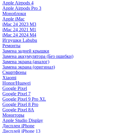
Apple Airpods 4
Apple Airpods Pro 3
Моноблоки
Apple iMac
iMac 24 2023 M3
iMac 24 2021 M1
iMac 24 2024 M4
Игрушки Labubu
Ремонты
Замена задней крышки
Замена аккумулятора (Без ошибки)
Замена экрана (аналог)
Замена экрана (оригинал)
Смартфоны
Xiaomi
Honor/Huawei
Google Pixel
Google Pixel 7
Google Pixel 9 Pro XL
Google Pixel 8 Pro
Google Pixel 8A
Мониторы
Apple Studio Display
Дисплеи iPhone
Дисплей iPhone 13