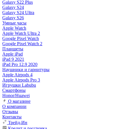
Galaxy S22 Plus
Galaxy S24
Galaxy S24 Ultra
Galaxy S26
Умные часы
Apple Watch
Apple Watch Ultra 2
Google Pixel Watch
Google Pixel Watch 2
Планшеты
Apple iPad
iPad 9 2021
iPad Pro 12.9 2020
Наушники и гарнитуры
Apple Airpods 4
Apple Airpods Pro 3
Игрушки Labubu
Смартфоны
Honor/Huawei
О магазине
О компании
Отзывы
Контакты
Трейд-Ин
Кредит и рассрочка