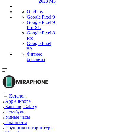
2023 M3
OnePlus
Google Pixel 9
Google Pixel 9
Pro XL
Google Pixel 8
Pro
Google Pixel
8A
Фитнес-
браслеты
Каталог
Apple iPhone
Samsung Galaxy
Ноутбуки
Умные часы
Планшеты
Наушники и гарнитуры