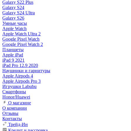
Galaxy S22 Plus
Galaxy S24
Galaxy S24 Ultra
Galaxy S26
Умные часы
Apple Watch
Apple Watch Ultra 2
Google Pixel Watch
Google Pixel Watch 2
Планшеты
Apple iPad
iPad 9 2021
iPad Pro 12.9 2020
Наушники и гарнитуры
Apple Airpods 4
Apple Airpods Pro 3
Игрушки Labubu
Смартфоны
Honor/Huawei
О магазине
О компании
Отзывы
Контакты
Трейд-Ин
Кредит и рассрочка