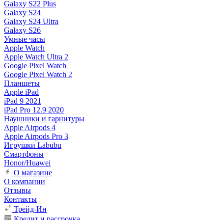
Galaxy S22 Plus
Galaxy S24
Galaxy S24 Ultra
Galaxy S26
Умные часы
Apple Watch
Apple Watch Ultra 2
Google Pixel Watch
Google Pixel Watch 2
Планшеты
Apple iPad
iPad 9 2021
iPad Pro 12.9 2020
Наушники и гарнитуры
Apple Airpods 4
Apple Airpods Pro 3
Игрушки Labubu
Смартфоны
Honor/Huawei
О магазине
О компании
Отзывы
Контакты
Трейд-Ин
Кредит и рассрочка